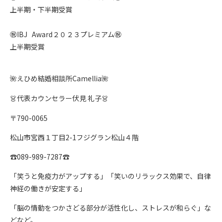
上半期・下半期受賞
㊗
IBJ
Award
２０２３プレミアム
㊗
上半期受賞
えひめ結婚相談所
Camellia
🌺
🌺
代表カウンセラー伏見 礼子
👗
👗
〒
790-0065
松山市宮西１丁目
2-1
フジグラン松山４階
☎︎089-989-7287☎︎
「笑うと免疫力がアップする」「笑いのリラックス効果で、自律
神経の働きが安定する」
「脳の情動をつかさどる部分が活性化し、ストレスが和らぐ」な
どなど。