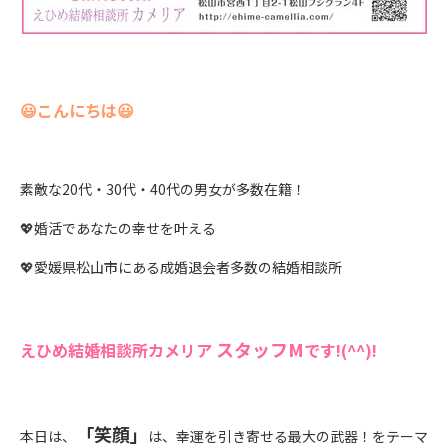
😃
こんにちは
😃
素敵な
20
代・
30
代・
40
代の男女が多数在籍！
💖
婚活であなたの幸せを叶える
💖
愛媛県松山市にある成婚退会者多数の結婚相談所
スタッフ
M
えひめ結婚相談所カメリア
です!(^^)!
「笑顔」
本日は、
は、幸運を引き寄せる最大の武器！をテーマ