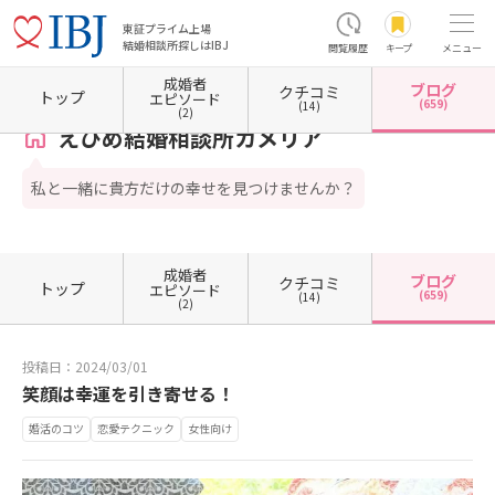
東証プライム上場
結婚相談所探しはIBJ
閲覧履歴
キープ
メニュー
成婚者
ブログ
クチコミ
ホーム
愛媛県の結婚相談所
愛媛県松山市
えひめ結婚相談所カメリア
カウンセラーブ
トップ
エピソード
(659)
(14)
(2)
えひめ結婚相談所カメリア
私と一緒に貴方だけの幸せを見つけませんか？
成婚者
ブログ
クチコミ
トップ
エピソード
(659)
(14)
(2)
投稿日：2024/03/01
笑顔は幸運を引き寄せる！
婚活のコツ
恋愛テクニック
女性向け