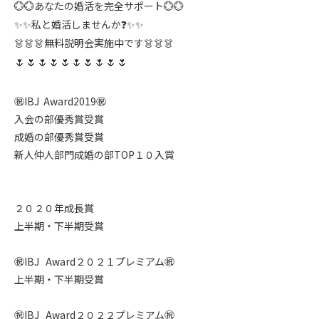
あなたの婚活を完全サポート
💮💮
💮💮
私と婚活しませんか
✨✨
❓✨✨
無料説明会実施中です
👗👗👗
👗👗👗
🌷🌷🌷🌷🌷🌷🌷🌷🌷🌷
㊗
IBJ
Award2019
㊗
入会の部優秀賞受賞
成婚の部優秀賞受賞
新人仲人部門成婚の部
TOP
１０入賞
２０２０年成長賞
上半期・下半期受賞
㊗
IBJ
Award
２０２１プレミアム
㊗
上半期・下半期受賞
㊗
IBJ
Award
２０２２プレミアム
㊗