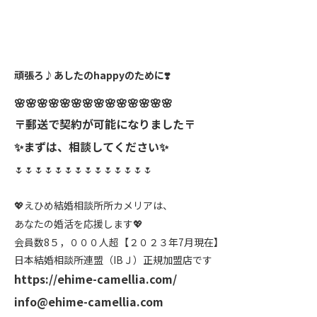
頑張ろ
♪
あしたの
happy
のために
❣️
🌸🌸🌸🌸🌸🌸🌸🌸🌸🌸🌸🌸🌸🌸
〒郵送で契約が可能になりました〒
まずは、相談してください
✨
✨
🌷🌷🌷🌷🌷🌷🌷🌷🌷🌷🌷🌷🌷🌷
えひめ結婚相談所所カメリアは、
💖
あなたの婚活を応援します
💖
会員数
8
５，０００人超【２０２３年
7
月現在】
日本結婚相談所連盟（
IB
Ｊ）正規加盟店です
https://ehime-camellia.com/
info@ehime-camellia.com