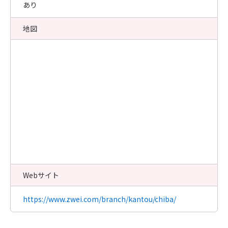
あり
地図
Webサイト
https://www.zwei.com/branch/kantou/chiba/