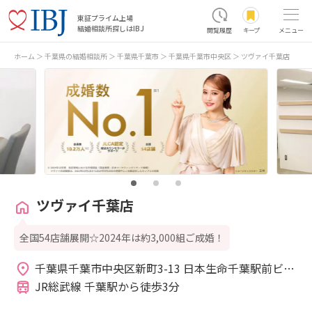
東証プライム上場
結婚相談所探しはIBJ
閲覧履歴
キープ
メニュー
ホーム
千葉県の結婚相談所
千葉県千葉市
千葉県千葉市中央区
ツヴァイ千葉店
ツヴァイ千葉店
全国54店舗展開☆2024年は約3,000組ご成婚！
千葉県千葉市中央区新町3-13 日本生命千葉駅前ビル
5F 
JR総武線 千葉駅から徒歩3分