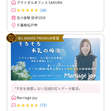
ブライダルオフィス SAKURA
（26）
北小金駅 徒歩10分
千葉県松戸市
「不安を放置しない迅速対応×データ婚活」
Marriage joy
（72）