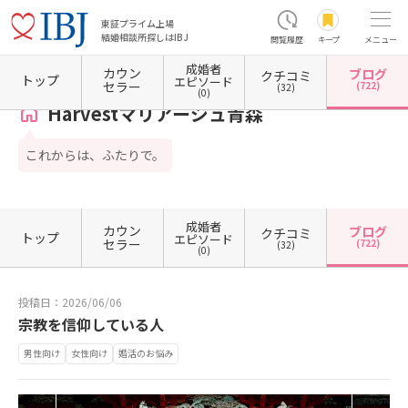
東証プライム上場
結婚相談所探しはIBJ
閲覧履歴
キープ
メニュー
成婚者
カウン
ブログ
クチコミ
ホーム
青森県の結婚相談所
青森県青森市
Harvestマリアージュ青森
カウンセラーブ
トップ
エピソード
セラー
(722)
(32)
(0)
Harvestマリアージュ青森
これからは、ふたりで。
成婚者
カウン
ブログ
クチコミ
トップ
エピソード
セラー
(722)
(32)
(0)
投稿日：2026/06/06
宗教を信仰している人
男性向け
女性向け
婚活のお悩み