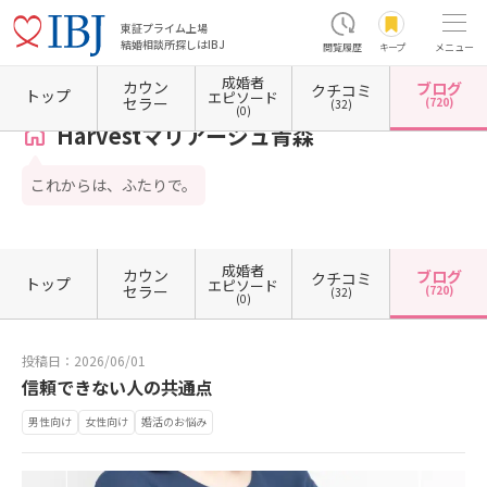
東証プライム上場
結婚相談所探しはIBJ
閲覧履歴
キープ
メニュー
成婚者
カウン
ブログ
クチコミ
ホーム
青森県の結婚相談所
青森県青森市
Harvestマリアージュ青森
カウンセラーブ
トップ
エピソード
セラー
(720)
(32)
(0)
Harvestマリアージュ青森
これからは、ふたりで。
成婚者
カウン
ブログ
クチコミ
トップ
エピソード
セラー
(720)
(32)
(0)
投稿日：2026/06/01
信頼できない人の共通点
男性向け
女性向け
婚活のお悩み