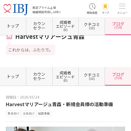
東証プライム上場
結婚相談所探しはIBJ
閲覧履歴
キープ
メニュー
成婚者
カウン
ブログ
クチコミ
ホーム
青森県の結婚相談所
青森県青森市
Harvestマリアージュ青森
カウンセラーブ
トップ
エピソード
セラー
(719)
(32)
(0)
Harvestマリアージュ青森
これからは、ふたりで。
成婚者
カウン
ブログ
クチコミ
トップ
エピソード
セラー
(719)
(32)
(0)
投稿日：2026/05/24
Harvestマリアージュ青森・新規会員様の活動準備
男性向け
女性向け
結婚準備