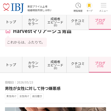
東証プライム上場
結婚相談所探しはIBJ
閲覧履歴
キープ
メニュー
成婚者
カウン
ブログ
クチコミ
ホーム
青森県の結婚相談所
青森県青森市
Harvestマリアージュ青森
カウンセラーブ
トップ
エピソード
セラー
(719)
(32)
(0)
Harvestマリアージュ青森
これからは、ふたりで。
成婚者
カウン
ブログ
クチコミ
トップ
エピソード
セラー
(719)
(32)
(0)
投稿日：2026/05/23
男性が女性に対して持つ嫌悪感
男性向け
女性向け
自分磨き