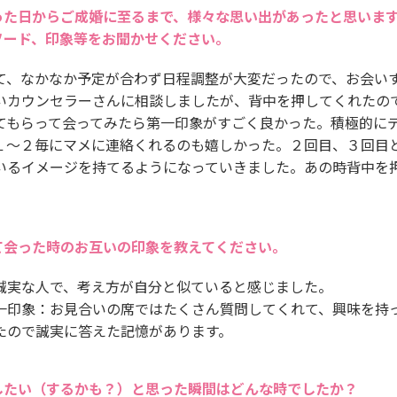
った日からご成婚に至るまで、様々な思い出があったと思いま
ソード、印象等をお聞かせください。
て、なかなか予定が合わず日程調整が大変だったので、お会い
いカウンセラーさんに相談しましたが、背中を押してくれたの
てもらって会ってみたら第一印象がすごく良かった。積極的に
１～２毎にマメに連絡くれるのも嬉しかった。２回目、３回目
いるイメージを持てるようになっていきました。あの時背中を
て会った時のお互いの印象を教えてください。
誠実な人で、考え方が自分と似ていると感じました。
一印象：お見合いの席ではたくさん質問してくれて、興味を持
たので誠実に答えた記憶があります。
したい（するかも？）と思った瞬間はどんな時でしたか？