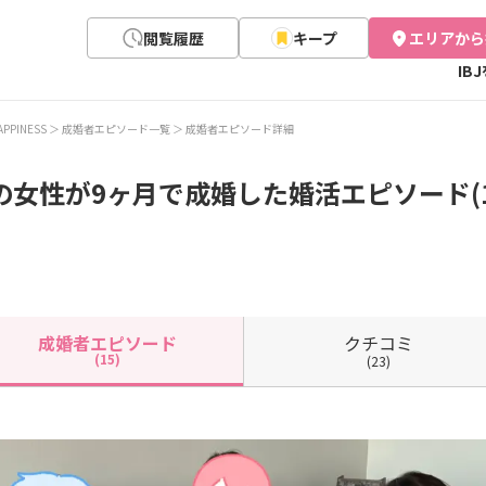
閲覧履歴
キープ
エリアから
IB
APPINESS
成婚者エピソード一覧
成婚者エピソード詳細
の女性が9ヶ月で成婚した婚活エピソード(1
クチコミ
成婚者
エピソード
(15)
(23)