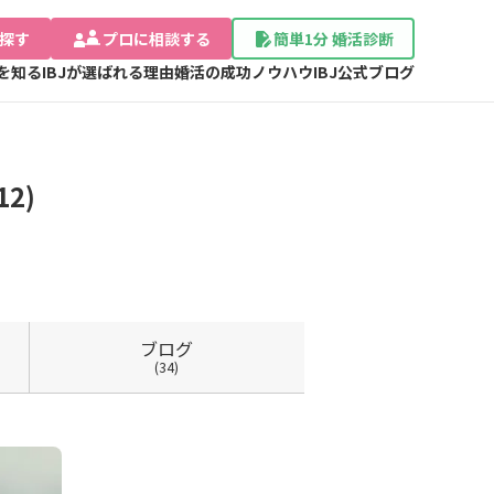
探す
プロに相談する
簡単1分 婚活診断
Jを知る
IBJが選ばれる理由
婚活の成功ノウハウ
IBJ公式ブログ
2)
ブログ
(34)