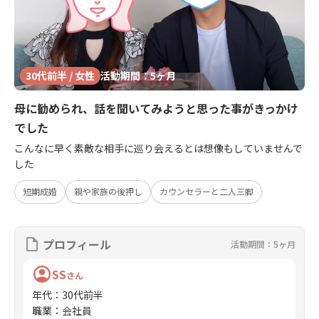
30代前半 / 女性
活動期間：5ヶ月
母に勧められ、話を聞いてみようと思った事がきっかけ
でした
こんなに早く素敵な相手に巡り会えるとは想像もしていませんで
した
短期成婚
親や家族の後押し
カウンセラーと二人三脚
プロフィール
活動期間：5ヶ月
SS
さん
年代
：
30代前半
職業
：
会社員