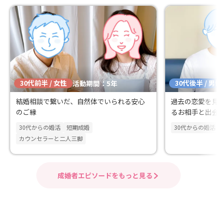
30代前半 / 女性
30代後半 / 
活動期間：5年
結婚相談で繋いだ、自然体でいられる安心
過去の恋愛を
のご縁
るお相手と出
30代からの婚活
短期成婚
30代からの婚活
カウンセラーと二人三脚
成婚者エピソードをもっと見る