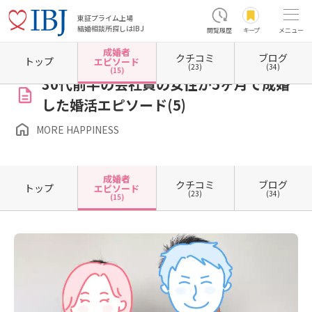
東証プライム上場
結婚相談所探しはIBJ
閲覧履歴
キープ
メニュー
成婚者
クチコミ
ブログ
ホーム
愛知県の結婚相談所
愛知県名古屋市
愛知県名古屋市中区
MORE HAPPINESS
トップ
エピソード
(23)
(34)
(15)
30代前半の会社員の女性が5ヶ月で成婚
した婚活エピソード(5)
MORE HAPPINESS
成婚者
クチコミ
ブログ
トップ
エピソード
(23)
(34)
(15)