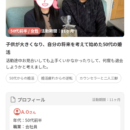
50代前半 / 女性
活動期間：11ヶ月
子供が大きくなり、自分の将来を考えて始めた50代の婚
活
活動途中お見合いしても上手くいかなかったりして、何度も退会
しようかと考えました。
50代からの婚活
婚活疲れからの逆転
カウンセラーと二人三脚
プロフィール
活動期間：11ヶ月
A.O
さん
年代
：
50代前半
職業
：
会社員