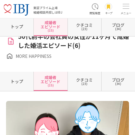
東証プライム上場
結婚相談所探しはIBJ
閲覧履歴
キープ
メニュー
成婚者
クチコミ
ブログ
ホーム
愛知県の結婚相談所
愛知県名古屋市
愛知県名古屋市中区
MORE HAPPINESS
トップ
エピソード
(23)
(34)
(15)
50代前半の会社員の女性が11ヶ月で成婚
した婚活エピソード(6)
MORE HAPPINESS
成婚者
クチコミ
ブログ
トップ
エピソード
(23)
(34)
(15)