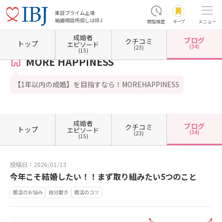
東証プライム上場
結婚相談所探しはIBJ
閲覧履歴
キープ
メニュー
成婚者
ブログ
クチコミ
ホーム
愛知県の結婚相談所
愛知県名古屋市
愛知県名古屋市中区
MORE HAPPINESS
トップ
エピソード
(34)
(23)
(15)
MORE HAPPINESS
【1年以内の成婚】を目指すなら！MOREHAPPINESS
成婚者
ブログ
クチコミ
トップ
エピソード
(34)
(23)
(15)
投稿日：2026/01/13
今年こそ結婚したい！！まず取り組みたい5つのこと
婚活のお悩み
自分磨き
婚活のコツ