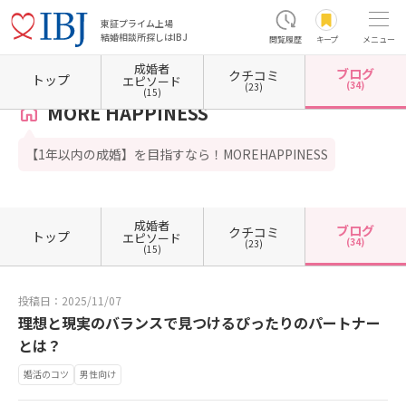
東証プライム上場
結婚相談所探しはIBJ
閲覧履歴
キープ
メニュー
成婚者
ブログ
クチコミ
ホーム
愛知県の結婚相談所
愛知県名古屋市
愛知県名古屋市中区
MORE HAPPINESS
トップ
エピソード
(34)
(23)
(15)
MORE HAPPINESS
【1年以内の成婚】を目指すなら！MOREHAPPINESS
成婚者
ブログ
クチコミ
トップ
エピソード
(34)
(23)
(15)
投稿日：2025/11/07
理想と現実のバランスで見つけるぴったりのパートナー
とは？
婚活のコツ
男性向け