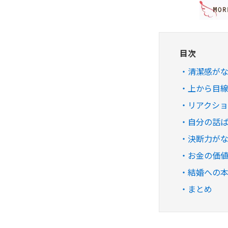
目次
清潔感が
上から目
リアクシ
自分の話
決断力が
お金の価
結婚への
まとめ