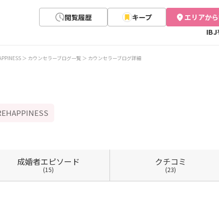
閲覧履歴
キープ
エリアから
IB
APPINESS
カウンセラーブログ一覧
カウンセラーブログ詳細
APPINESS
成婚者
エピソード
クチコミ
(15)
(23)