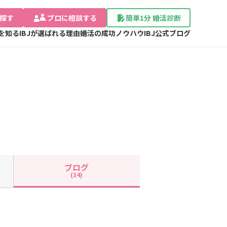
探す
プロに相談する
簡単1分 婚活診断
Jを知る
IBJが選ばれる理由
婚活の成功ノウハウ
IBJ公式ブログ
ブログ
(34)