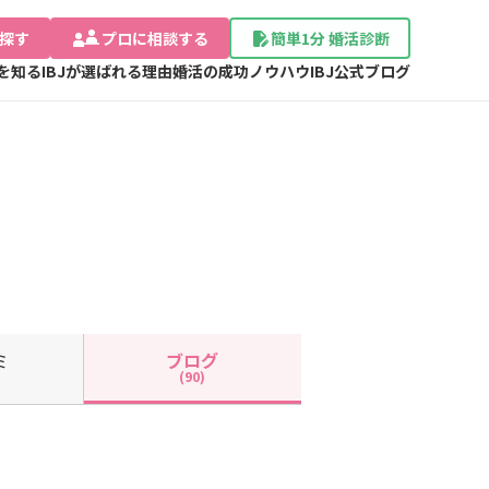
探す
プロに相談する
簡単1分 婚活診断
Jを知る
IBJが選ばれる理由
婚活の成功ノウハウ
IBJ公式ブログ
ミ
ブログ
(90)