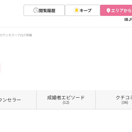
閲覧履歴
キープ
エリアから
IB
カウンセラーブログ詳細
成婚者
エピソード
クチコ
ウン
セラー
(12)
(36)