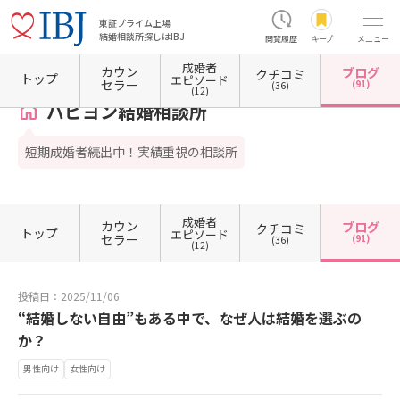
東証プライム上場
結婚相談所探しはIBJ
閲覧履歴
キープ
メニュー
成婚者
カウン
ブログ
クチコミ
ホーム
山梨県の結婚相談所
パピヨン結婚相談所
カウンセラーブログ一覧
カウンセラ
トップ
エピソード
セラー
(91)
(36)
(12)
パピヨン結婚相談所
短期成婚者続出中！実績重視の相談所
成婚者
カウン
ブログ
クチコミ
トップ
エピソード
セラー
(91)
(36)
(12)
投稿日：2025/11/06
“結婚しない自由”もある中で、なぜ人は結婚を選ぶの
か？
男性向け
女性向け