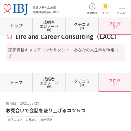
東証プライム上場
結婚相談所探しはIBJ
閲覧履歴
キープ
メニュー
成婚者
ブログ
クチコミ
ホーム
山口県の結婚相談所
山口県美祢市
Life and Career Consulting（LACC）
カウ
トップ
エピソード
(7)
(0)
(0)
Life and Career Consulting（LACC）
国家資格キャリアコンサルタント あなたの人生幸せ伴走コー
チ
成婚者
ブログ
クチコミ
トップ
エピソード
(7)
(0)
(0)
投稿日：2021/03/29
お見合いで会話を盛り上げるコツ５つ
婚活のコツ
お見合い
自分磨き