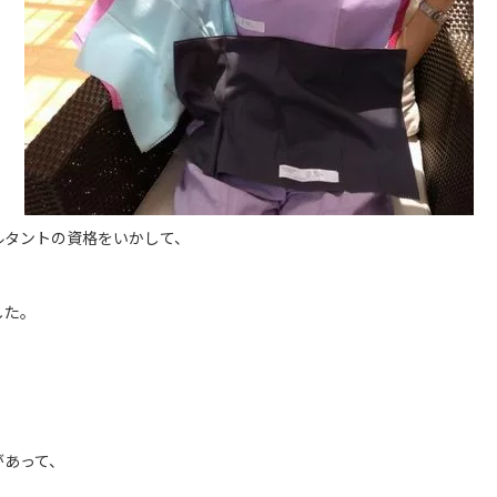
ルタントの資格をいかして、
した。
があって、