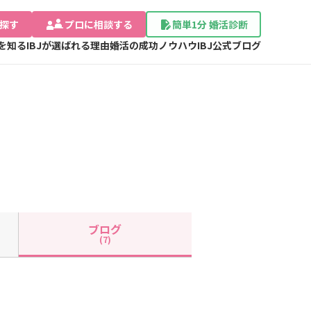
探す
プロに相談する
簡単1分 婚活診断
Jを知る
IBJが選ばれる理由
婚活の成功ノウハウ
IBJ公式ブログ
ブログ
(7)