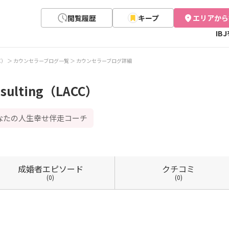
閲覧履歴
キープ
エリアから
IB
CC）
カウンセラーブログ一覧
カウンセラーブログ詳細
onsulting（LACC）
なたの人生幸せ伴走コーチ
成婚者
エピソード
クチコミ
(0)
(0)