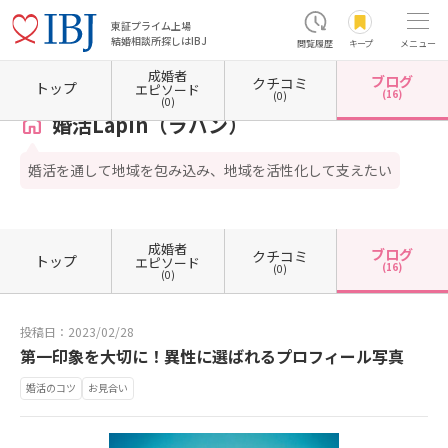
東証プライム上場
結婚相談所探しはIBJ
閲覧履歴
キープ
メニュー
成婚者
ブログ
クチコミ
ホーム
山口県の結婚相談所
山口県防府市
婚活Lapin（ラパン）
カウンセラーブログ
トップ
エピソード
(16)
(0)
(0)
婚活Lapin（ラパン）
婚活を通して地域を包み込み、地域を活性化して支えたい
成婚者
ブログ
クチコミ
トップ
エピソード
(16)
(0)
(0)
投稿日：2023/02/28
第一印象を大切に！異性に選ばれるプロフィール写真
婚活のコツ
お見合い