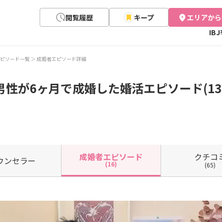
閲覧履歴
キープ
エリアから
IB
ピソード一覧
成婚者エピソード詳細
男性が6ヶ月で成婚した婚活エピソード(13
クチコ
成婚者
エピソード
ウン
セラー
(16)
(65)