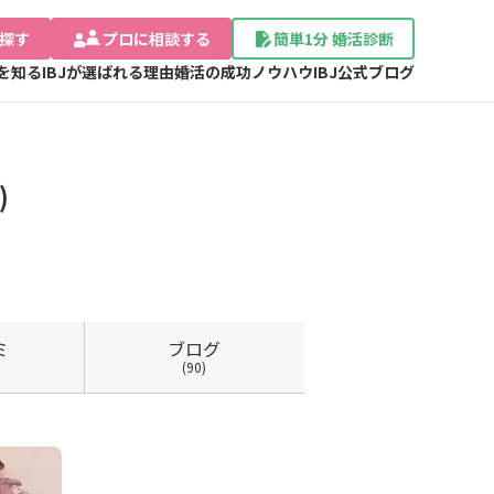
探す
プロに相談する
簡単1分 婚活診断
Jを知る
IBJが選ばれる理由
婚活の成功ノウハウ
IBJ公式ブログ
)
ミ
ブログ
(90)