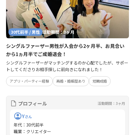
30代前半 / 男性
活動期間：3ヶ月
シングルファーザー男性が入会から2ヶ月半、お見合い
から1ヵ月半でご成婚退会！
シングルファーザーがマッチングするのか心配でしたが、サポー
トしてくださりお相手探しに前向きになれました！
アプリ・パーティー経験
再婚・婚姻歴あり
短期成婚
プロフィール
活動期間：3ヶ月
Y
さん
年代
：
30代前半
職業
：
クリエイター