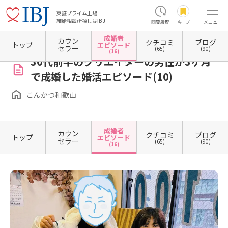
東証プライム上場
結婚相談所探しはIBJ
閲覧履歴
キープ
メニュー
成婚者
カウン
クチコミ
ブログ
ホーム
和歌山県の結婚相談所
和歌山県和歌山市
こんかつ和歌山
成婚者エピソード一
トップ
エピソード
セラー
(65)
(90)
(16)
30代前半のクリエイターの男性が3ヶ月
で成婚した婚活エピソード(10)
こんかつ和歌山
成婚者
カウン
クチコミ
ブログ
トップ
エピソード
セラー
(65)
(90)
(16)