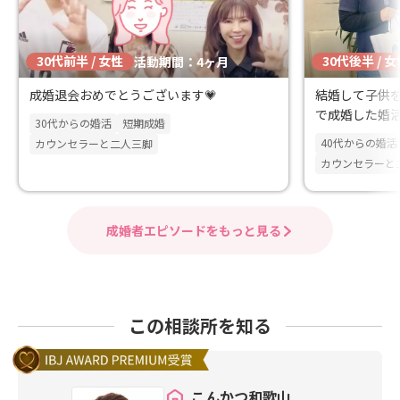
30代前半 / 女性
30代後半 / 
活動期間：4ヶ月
成婚退会おめでとうございます💗
結婚して子供
で成婚した婚
30代からの婚活
短期成婚
40代からの婚活
カウンセラーと二人三脚
カウンセラーと
成婚者エピソードをもっと見る
この相談所を知る
こんかつ和歌山