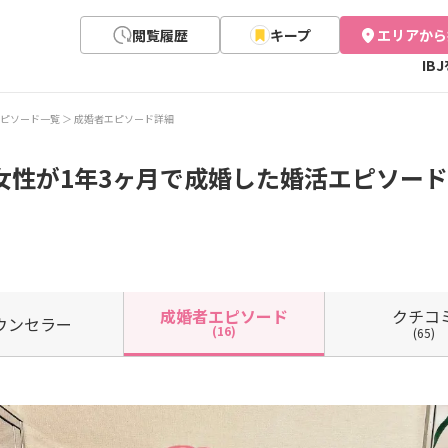
閲覧履歴
キープ
エリアから
IB
ピソード一覧
成婚者エピソード詳細
女性が1年3ヶ月で成婚した婚活エピソード(
クチコ
成婚者
エピソード
ウン
セラー
(16)
(65)