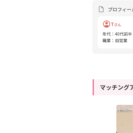
プロフィー
T
さん
年代
：
40代前半
職業
：
自営業
マッチング