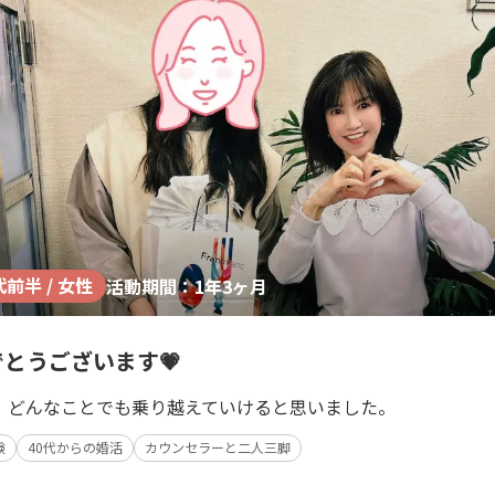
代前半 / 女性
活動期間：1年3ヶ月
とうございます💗
、どんなことでも乗り越えていけると思いました。
験
40代からの婚活
カウンセラーと二人三脚