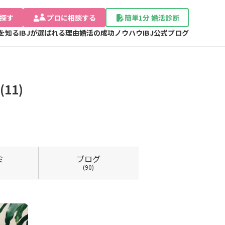
探す
プロに相談する
簡単1分 婚活診断
Jを知る
IBJが選ばれる理由
婚活の成功ノウハウ
IBJ公式ブログ
11)
ミ
ブログ
(90)