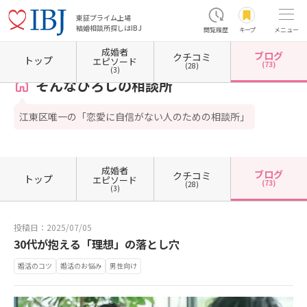
東証プライム上場
結婚相談所探しはIBJ
閲覧履歴
キープ
メニュー
成婚者
ブログ
クチコミ
ホーム
東京都の結婚相談所
東京都江東区
そんなひろしの相談所
カウンセラーブログ
トップ
エピソード
(73)
(28)
(3)
そんなひろしの相談所
江東区唯一の「恋愛に自信がない人のための相談所」
成婚者
ブログ
クチコミ
トップ
エピソード
(73)
(28)
(3)
投稿日：2025/07/05
30代が抱える「理想」の落とし穴
婚活のコツ
婚活のお悩み
男性向け