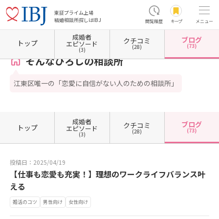
東証プライム上場
結婚相談所探しはIBJ
閲覧履歴
キープ
メニュー
成婚者
ブログ
クチコミ
ホーム
東京都の結婚相談所
東京都江東区
そんなひろしの相談所
カウンセラーブログ
トップ
エピソード
(73)
(28)
(3)
そんなひろしの相談所
江東区唯一の「恋愛に自信がない人のための相談所」
成婚者
ブログ
クチコミ
トップ
エピソード
(73)
(28)
(3)
投稿日：2025/04/19
【仕事も恋愛も充実！】理想のワークライフバランス叶
える
婚活のコツ
男性向け
女性向け