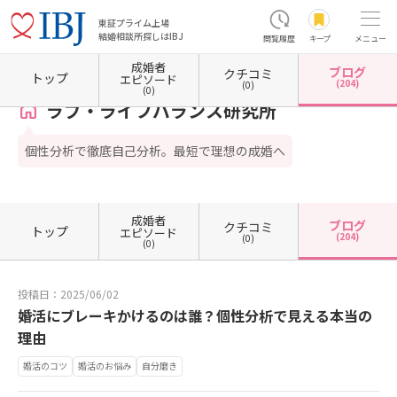
東証プライム上場
結婚相談所探しはIBJ
閲覧履歴
キープ
メニュー
成婚者
ブログ
クチコミ
ホーム
東京都の結婚相談所
東京都中央区
東京都中央区東日本橋
ラブ・ライフバラン
トップ
エピソード
(204)
(0)
(0)
ラブ・ライフバランス研究所
個性分析で徹底自己分析。最短で理想の成婚へ
成婚者
ブログ
クチコミ
トップ
エピソード
(204)
(0)
(0)
投稿日：2025/06/02
婚活にブレーキかけるのは誰？個性分析で見える本当の
理由
婚活のコツ
婚活のお悩み
自分磨き