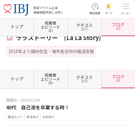
東証プライム上場
結婚相談所探しはIBJ
閲覧履歴
キープ
メニュー
成婚者
ブログ
クチコミ
ホーム
東京都の結婚相談所
東京都千代田区
ララストーリー (La La Story)
カウンセ
トップ
エピソード
(5)
(17)
(0)
ララストーリー (La La Story)
2010年より国内在住・海外赴任中の婚活支援
成婚者
ブログ
クチコミ
トップ
エピソード
(5)
(17)
(0)
投稿日：2023/12/05
40代 自己流を卒業する時！
婚活のコツ
男性向け
女性向け