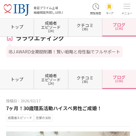
東証プライム上場
結婚相談所探しはIBJ
閲覧履歴
キープ
メニュー
成婚者
ブログ
クチコミ
ホーム
東京都の結婚相談所
東京都新宿区
東京都新宿区西新宿
ララウエディング
トップ
エピソード
(136)
(38)
(24)
ララウエディング
IBJ AWARD全期間制覇！賢い戦略と母性脳でフルサポート
成婚者
ブログ
クチコミ
トップ
エピソード
(136)
(38)
(24)
投稿日：2026/02/17
7ヶ月！30歳理系活動ハイスぺ男性ご成婚！
成婚者エピソード
恋愛の法則