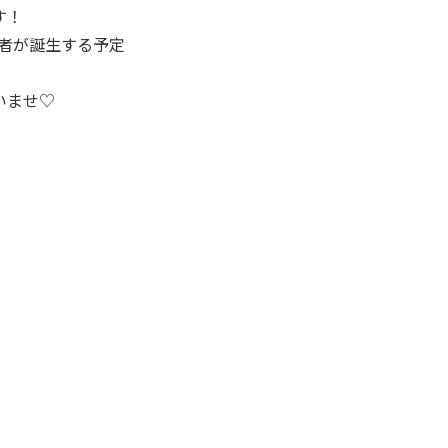
す！
婚者が誕生する予定
いませ♡