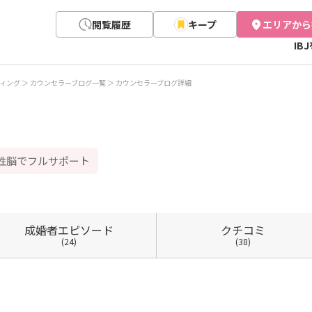
閲覧履歴
キープ
エリアから
IB
ィング
カウンセラーブログ一覧
カウンセラーブログ詳細
母性脳でフルサポート
成婚者
エピソード
クチコミ
(24)
(38)