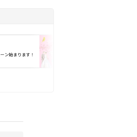
投稿日：2026.01.10
ぺーン始まります！
2025年m下半期IBJ