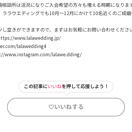
婚相談所は活況になりご入会希望の方々も増える時期になりま
ララウエディングでも10月～12月にかけて10名近くのご成
少し空きができますので、まずはお気軽にお問い合わせくださ
://www.lalawedding.jp/
er.com/lalawedding4
www.instagram.com/lalawe.dding/
この記事に
いいね
を押して応援しよう！
いいねする