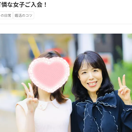
可憐な女子ご入会！
ーの日常
婚活のコツ