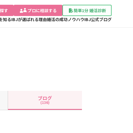
探す
プロに相談する
簡単1分 婚活診断
Jを知る
IBJが選ばれる理由
婚活の成功ノウハウ
IBJ公式ブログ
ブログ
(136)