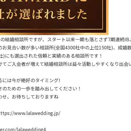
の結婚相談所ですが、スタート以来一期も落とさず7期連続IBJ 
お見合い数が多い相談所(全国4300社中の上位150社)、成婚
0社)にも選出された信頼と実績のある相談所です！
けてご入会者が増えて結婚相談所は益々活動しやすくなり出会
るには今が絶好のタイミング!
せのための一歩を踏み出してください！
わせ、お待ちしておりますね
://www.lalawedding.jp/
er.com/lalawedding4