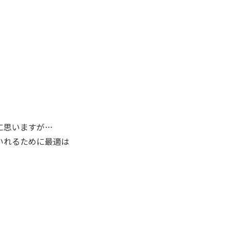
に思いますが…
いれるために最適は
！