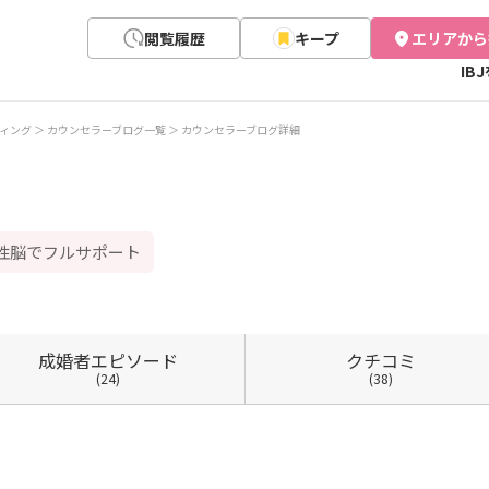
閲覧履歴
キープ
エリアから
IB
ィング
カウンセラーブログ一覧
カウンセラーブログ詳細
母性脳でフルサポート
成婚者
エピソード
クチコミ
(24)
(38)