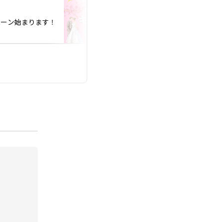
投稿日：2026.01.10
ぺーン始まります！
2025年m下半期IBJ