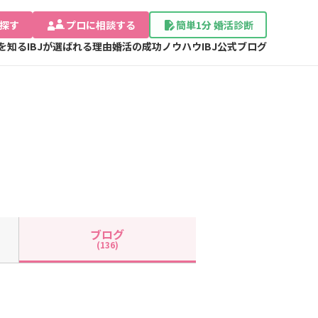
探す
プロに相談する
簡単1分 婚活診断
Jを知る
IBJが選ばれる理由
婚活の成功ノウハウ
IBJ公式ブログ
ブログ
(136)