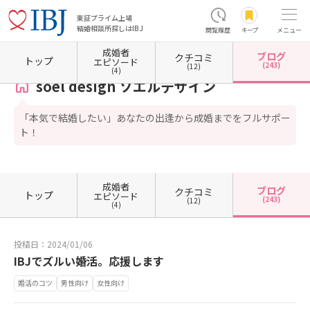
東証プライム上場
結婚相談所探しはIBJ
閲覧履歴
キープ
メニュー
成婚者
ブログ
クチコミ
ホーム
東京都の結婚相談所
東京都中央区
東京都中央区日本橋
soel design ソエル
トップ
エピソード
(243)
(12)
(4)
soel design ソエルデザイン
「本気で結婚したい」あなたの出逢から成婚までをフルサポー
ト！
成婚者
ブログ
クチコミ
トップ
エピソード
(243)
(12)
(4)
投稿日：2024/01/06
IBJでズルい婚活。応援します
婚活のコツ
男性向け
女性向け