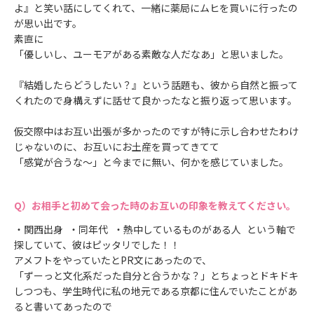
よ』と笑い話にしてくれて、一緒に薬局にムヒを買いに行ったの
が思い出です。
素直に
「優しいし、ユーモアがある素敵な人だなあ」と思いました。
『結婚したらどうしたい？』という話題も、彼から自然と振って
くれたので身構えずに話せて良かったなと振り返って思います。
仮交際中はお互い出張が多かったのですが特に示し合わせたわけ
じゃないのに、お互いにお土産を買ってきてて
「感覚が合うな～」と今までに無い、何かを感じていました。
お相手と初めて会った時のお互いの印象を教えてください。
・関西出身 ・同年代 ・熱中しているものがある人 という軸で
探していて、彼はピッタリでした！！
アメフトをやっていたとPR文にあったので、
「ずーっと文化系だった自分と合うかな？」とちょっとドキドキ
しつつも、学生時代に私の地元である京都に住んでいたことがあ
ると書いてあったので