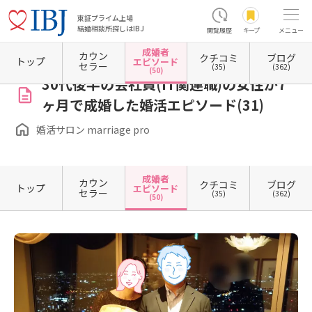
東証プライム上場
結婚相談所探しはIBJ
閲覧履歴
キープ
メニュー
成婚者
カウン
クチコミ
ブログ
ホーム
東京都の結婚相談所
東京都新宿区
東京都新宿区西新宿
婚活サロン marriage p
トップ
エピソード
セラー
(35)
(362)
(50)
30代後半の会社員(IT関連職)の女性が7
ヶ月で成婚した婚活エピソード(31)
婚活サロン marriage pro
成婚者
カウン
クチコミ
ブログ
トップ
エピソード
セラー
(35)
(362)
(50)