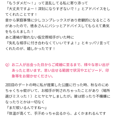
「もうダメだ～！」って混乱してる私に寄り添って
『大丈夫ですよー！深刻になりすぎないで！』とアドバイスをし
てくれたことです！
昔から家庭事情に少しコンプレックスがあり悲観的になるところ
があったので、徳永さんにバシッとアドバイスしてもらえて勇気
をもらえました！
あと連絡が取れない仮交際相手がいた時に
『失礼な相手に付き合わなくていいですよ！』とキッパリ言って
くれたのが、嬉しかったです！
お二人が出会った日からご成婚に至るまで、様々な思い出が
あったと思います。思い出せる範囲で状況やエピソード、印
象等をお聞かせください。
2回目のデートの時に私が提案した公園に行った時、秋なのにめ
ちゃくちゃ蚊がいて、お相手が刺されちゃったことがあり（場所
選びミスった！）とヒヤヒヤしましたが。彼は怒ったり不機嫌に
なったりとかは一切なく
『まだ蚊いるんですね～』
『体温が高くて、手汗めっちゃ出るから、よくかまれるんです