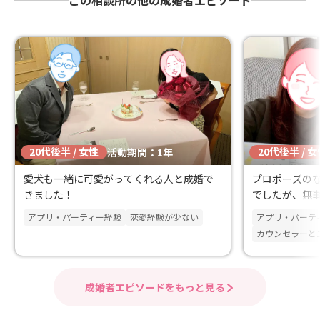
この相談所の他の成婚者エピソード
20代後半 / 女性
20代後半 / 
活動期間：1年
愛犬も一緒に可愛がってくれる人と成婚で
プロポーズの
きました！
でしたが、無
アプリ・パーティー経験
恋愛経験が少ない
アプリ・パーテ
カウンセラーと
成婚者エピソードをもっと見る