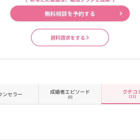
無料相談を予約する
資料請求をする
成婚者
エピソード
クチコ
ウン
セラー
(11)
(0)