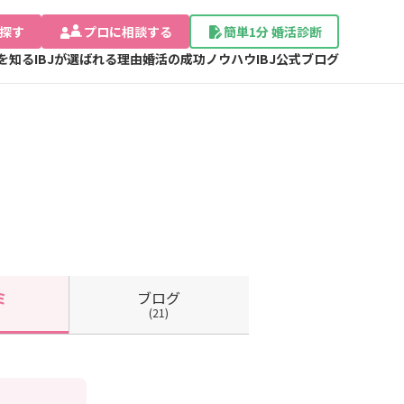
探す
プロに相談する
簡単1分 婚活診断
Jを知る
IBJが選ばれる理由
婚活の成功ノウハウ
IBJ公式ブログ
ブログ
ミ
(21)