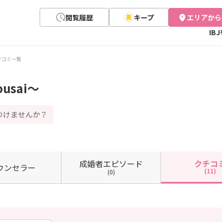
閲覧履歴
キープ
エリアから
IB
チコミ一覧
usai～
つけませんか？
成婚者
エピソード
クチコ
ウン
セラー
(11)
(0)