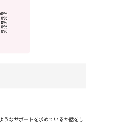
00%
0%
0%
0%
0%
ようなサポートを求めているか話をし
。