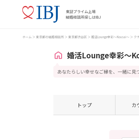
東証プライム上場
結婚相談所探しはIBJ
ホーム
東京都の結婚相談所
東京都渋谷区
婚活Lounge幸彩～Kousai～
ク
婚活Lounge幸彩～Ko
あなたらしい幸せなご縁を、一緒に見
トップ
カ