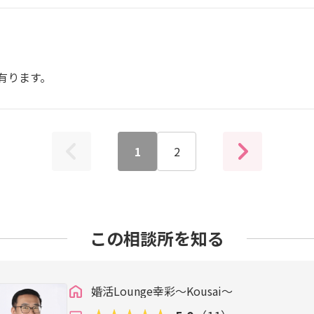
有ります。
1
2
この相談所を知る
婚活Lounge幸彩～Kousai～