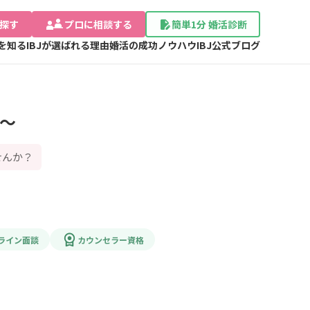
探す
プロに相談する
簡単1分 婚活診断
Jを知る
IBJが選ばれる理由
婚活の成功ノウハウ
IBJ公式ブログ
i～
せんか？
ライン面談
カウンセラー資格