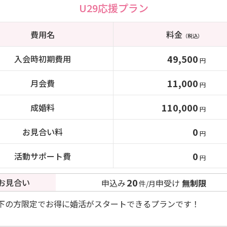
U29応援プラン
費用名
料金
（税込）
49,500
入会時初期費用
円
11,000
月会費
円
110,000
成婚料
円
0
お見合い料
円
0
活動サポート費
円
20
お見合い
申込み
申受け
無制限
件/月
以下の方限定でお得に婚活がスタートできるプランです！