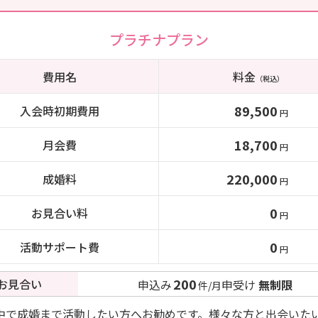
プラチナプラン
費用名
料金
（税込）
89,500
入会時初期費用
円
18,700
月会費
円
220,000
成婚料
円
0
お見合い料
円
0
活動サポート費
円
200
お見合い
申込み
申受け
無制限
件/月
中で成婚まで活動したい方へお勧めです。様々な方と出会いた