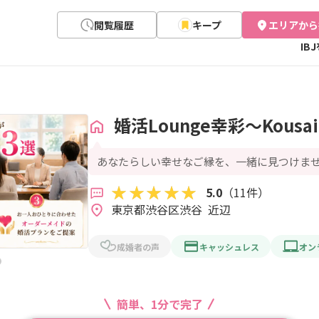
閲覧履歴
キープ
エリアから
IB
婚活Lounge幸彩～Kousa
あなたらしい幸せなご縁を、一緒に見つけま
5.0
（11件）
東京都渋谷区渋谷  近辺
成婚者の声
キャッシュレス
オン
簡単、1分で完了