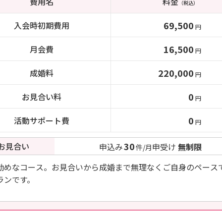
費用名
料金
（税込）
69,500
入会時初期費用
円
16,500
月会費
円
220,000
成婚料
円
0
お見合い料
円
0
活動サポート費
円
30
お見合い
申込み
申受け
無制限
件/月
勧めなコース。お見合いから成婚まで無理なくご自身のペース
ランです。