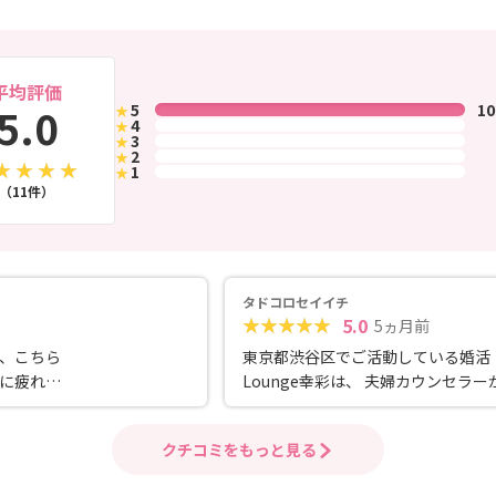
平均評価
5.0
5
1
★
4
★
3
★
2
★
1
★
（11件）
タドコロセイイチ
5.0
5ヵ月前
、こちら
東京都渋谷区でご活動している婚活
に疲れて
Lounge幸彩は、 夫婦カウンセラー
ートを求
携して支えてくれる点に安心感があ
がら進め
活ラウンジです。 男女それぞれの立
クチコミをもっと見る
できま
ら現実的で分かりやすい助言を行い
そうで
ら、 聞き上手な姿勢で会員の想いを