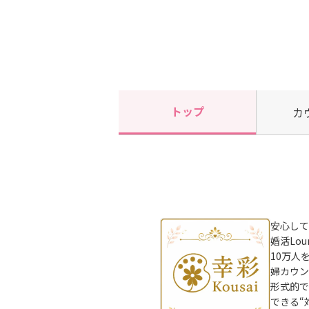
トップ
カ
安心して
婚活Lo
10万人
婦カウン
形式的で
できる“