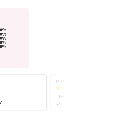
00%
0%
0%
0%
0%
鈴木直美
5.0
6ヵ月前
自分ではなかなか感じ取ることのできな
が連
い、他とは違ういろんな視点に気付きを
る婚
くれる場所ではないでしょうか。 思い込
場か
みや固定概念にとらわれず、柔軟な考え
なが
を持てるきっかけになりそうです。 寄り
丁寧
添う気持ちを持った方々なので、お話を