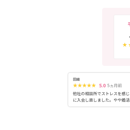
田織
5.0
5ヵ月前
他社の相談所でストレスを感じ
に入会し直しました。やや婚活
気味でしたが、どのようなサポ
めているか話をしっかり聞きな
て下さるので、安心して相談が
す。良縁に恵まれるまで頑張れ