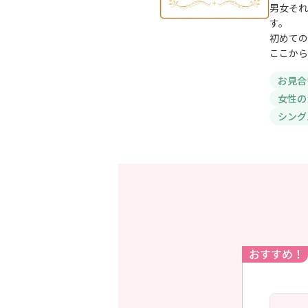
男女それ
す。
初めての
ここから
お見合
女性の
シング
おすすめ！