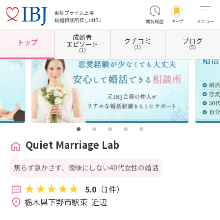
東証プライム上場
結婚相談所探しはIBJ
閲覧履歴
キープ
メニュー
成婚者
クチコミ
ブログ
ホーム
栃木県の結婚相談所
栃木県下野市
Quiet Marriage Lab
トップ
エピソード
(1)
(5)
(1)
Quiet Marriage Lab
焦らず急かさず、曖昧にしない40代女性の婚活
5.0
（1件）
栃木県下野市駅東  近辺