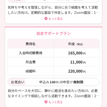
気持ちや考えを整理しながら、自分に合う結婚を考えて活動
したい方向け。定期的な面談で伴走します。Zoom面談：1ヶ
月に1回
もっと見る
自走サポートプラン
費用名
料金
（税込）
165,000
入会時初期費用
円
11,000
月会費
円
220,000
成婚料
円
お見合い
申込み
100
申受け
無制限
件/月
自分のペースを大切に、静かに婚活を進めたい方向け。必要
なタイミングで相談しながら活動できます。Zoom面談：2ヶ
月に1回
もっと見る