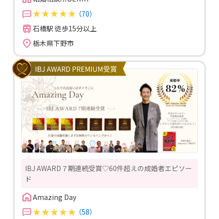
（70）
石橋駅 徒歩15分以上
栃木県下野市
IBJ AWARD７期連続受賞♡60件超えの成婚者エピソー
ド
Amazing Day
（58）