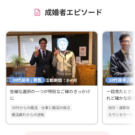
成婚者エピソード
30代前半 / 男性
20代後半 / 
活動期間：8ヶ月
些細な選択の一つが特別なご縁のきっかけ
一目見たとき
に
れど確かな感
30代からの婚活
仕事と婚活の両立
地方・遠距離
婚活疲れからの逆転
カウンセラーと