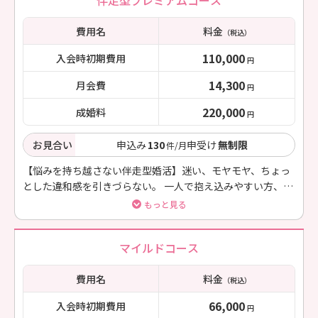
伴走型プレミアムコース
費用名
料金
（税込）
110,000
入会時初期費用
円
14,300
月会費
円
220,000
成婚料
円
お見合い
申込み
130
申受け
無制限
件/月
【悩みを持ち越さない伴走型婚活】迷い、モヤモヤ、ちょっ
とした違和感を引きづらない。 一人で抱え込みやすい方、客
観的アドバイスが欲しい方、丁寧に進めたい方におすすめで
もっと見る
す。
マイルドコース
費用名
料金
（税込）
66,000
入会時初期費用
円