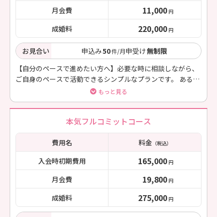
11,000
月会費
円
220,000
成婚料
円
お見合い
申込み
50
申受け
無制限
件/月
【自分のペースで進めたい方へ】必要な時に相談しながら、
ご自身のペースで活動できるシンプルなプランです。 ある程
度自走できる方におすすめです。
もっと見る
本気フルコミットコース
費用名
料金
（税込）
165,000
入会時初期費用
円
19,800
月会費
円
275,000
成婚料
円