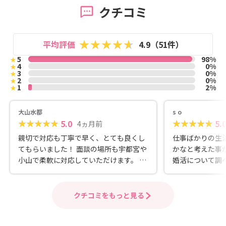
クチコミ
平均評価
4.9（51件）
5
98%
★
4
0%
★
3
0%
★
2
0%
★
1
2%
★
大山水都
s o
5.0
5.
4ヵ月前
親切で対応も丁寧で早く、とても良くし
仕事ばかりの生
てもらいました！ 面談の場所も宇都宮や
かなと考えた事
小山で柔軟に対応していただけます。 結
婚活について調
婚相談所に興味があるけど初めてで色々
相談所の情報が
と不安、という方にはぴったりです。不
婚相談室を知り
安や疑問に思っていることを丁寧に回答
ず緊張しました
クチコミをもっと見る
してもらいました。 オススメです！
自然と会話もで