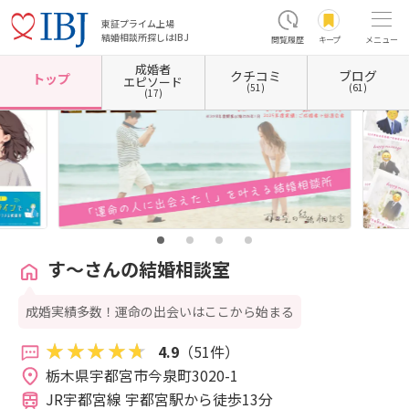
東証プライム上場
結婚相談所探しはIBJ
閲覧履歴
キープ
メニュー
成婚者
クチコミ
ブログ
ホーム
栃木県の結婚相談所
栃木県宇都宮市
す～さんの結婚相談室
トップ
エピソード
(51)
(61)
(17)
す～さんの結婚相談室
成婚実績多数！運命の出会いはここから始まる
4.9
（51件）
栃木県宇都宮市今泉町3020-1 
JR宇都宮線 宇都宮駅から徒歩13分