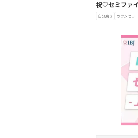
祝♡セミファ
自分磨き
カウンセラ