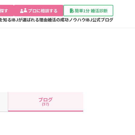
探す
プロに相談する
簡単1分 婚活診断
Jを知る
IBJが選ばれる理由
婚活の成功ノウハウ
IBJ公式ブログ
ブログ
(57)