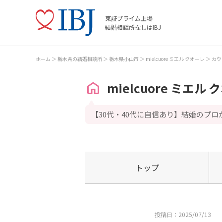
東証プライム上場
結婚相談所探しはIBJ
ホーム
栃木県の結婚相談所
栃木県小山市
mielcuore ミエル クオーレ
カウ
mielcuore ミエル
【30代・40代に自信あり】結婚のプ
トップ
投稿日：2025/07/13