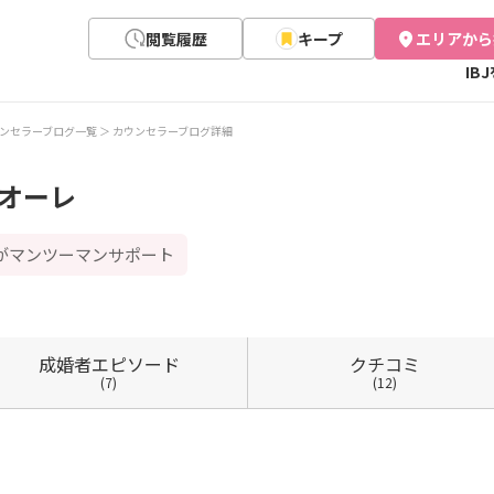
閲覧履歴
キープ
エリアから
IB
ンセラーブログ一覧
カウンセラーブログ詳細
 クオーレ
ロがマンツーマンサポート
成婚者
エピソード
クチコミ
(7)
(12)