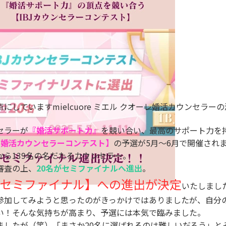
にしていますmielcuore ミエル クオーレ婚活カウンセラー
セラーが
『婚活サポート力』
を競い合い、最高のサポート力を
BJ婚活カウンセラーコンテスト】
の予選が5月～6月で開催され
から139名の名だたるカウンセラー。
審査の上、
2
0名がセミファイナルへ進出
。
セミファイナル】への進出が決定
いたしまし
参加してみようと思ったのがきっかけではありましたが、自分
い！そんな気持ちが高まり、予選には本気で臨みました。
ましたが（笑）「まさか20名に選ばれるのは難しいだろう」と