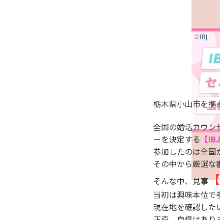
栃木県小山市を拠点
全国の婚活カウン
ーを決定する
【I
参加したのは全国
その中から厳選な
【
そんな中、見事
当初は興味本位で
現在地を確認した
正直、自信はあり