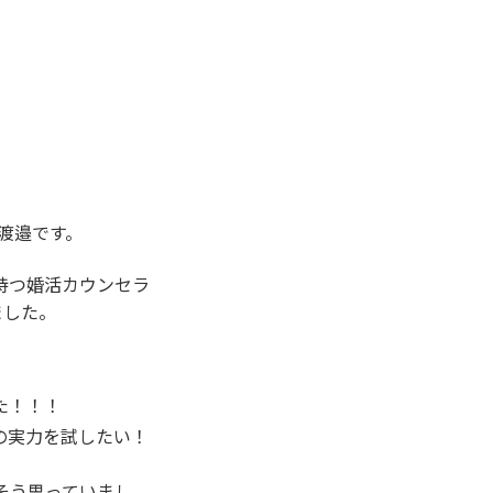
の渡邉です。
持つ婚活カウンセラ
ました。
た！！！
の実力を試したい！
そう思っていまし