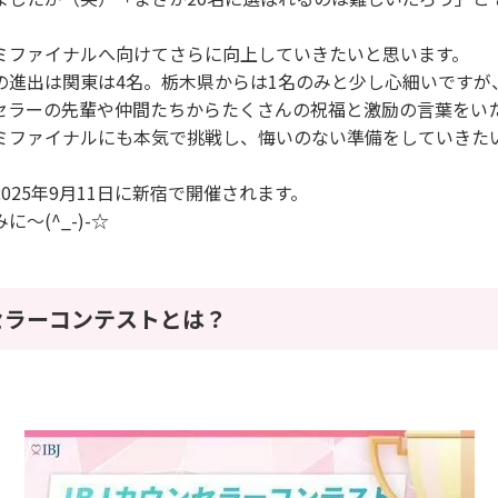
ミファイナルへ向けてさらに向上していきたいと思います。
の進出は関東は4名。栃木県からは1名のみと少し心細いですが
セラーの先輩や仲間たちからたくさんの祝福と激励の言葉をい
ミファイナルにも本気で挑戦し、悔いのない準備をしていきた
025年9月11日に新宿で開催されます。
～(^_-)-☆
セラーコンテストとは？