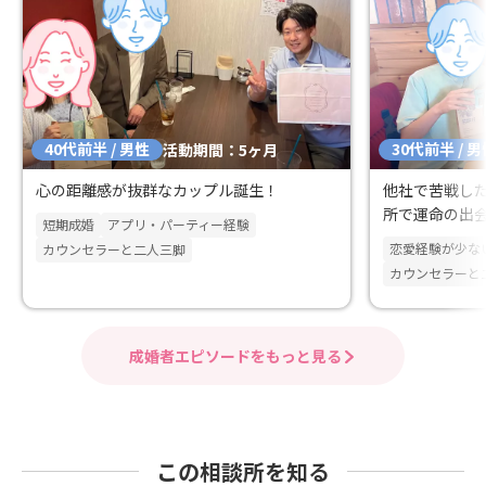
40代前半 / 男性
30代前半 / 
活動期間：5ヶ月
心の距離感が抜群なカップル誕生！
他社で苦戦した
所で運命の出
短期成婚
アプリ・パーティー経験
み取った理想
恋愛経験が少な
カウンセラーと二人三脚
カウンセラーと
成婚者エピソードをもっと見る
この相談所を知る