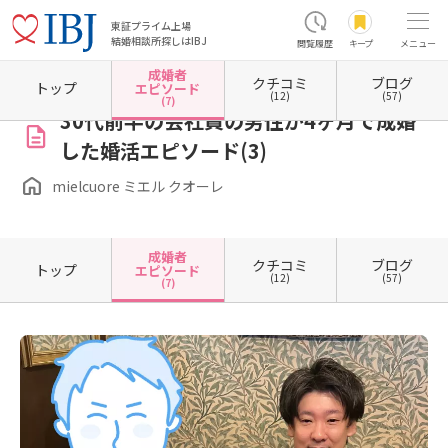
東証プライム上場
結婚相談所探しはIBJ
閲覧履歴
キープ
メニュー
成婚者
クチコミ
ブログ
ホーム
栃木県の結婚相談所
栃木県小山市
mielcuore ミエル クオーレ
成婚者エピソー
トップ
エピソード
(12)
(57)
(7)
30代前半の会社員の男性が4ヶ月で成婚
した婚活エピソード(3)
mielcuore ミエル クオーレ
成婚者
クチコミ
ブログ
トップ
エピソード
(12)
(57)
(7)