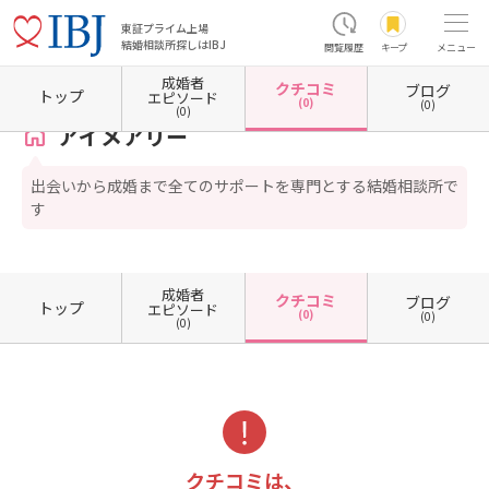
東証プライム上場
結婚相談所探しはIBJ
閲覧履歴
キープ
メニュー
成婚者
クチコミ
ブログ
ホーム
埼玉県の結婚相談所
埼玉県和光市
アイメアリー
クチコミ一覧
トップ
エピソード
(0)
(0)
(0)
アイメアリー
出会いから成婚まで全てのサポートを専門とする結婚相談所で
す
成婚者
クチコミ
ブログ
トップ
エピソード
(0)
(0)
(0)
クチコミは、