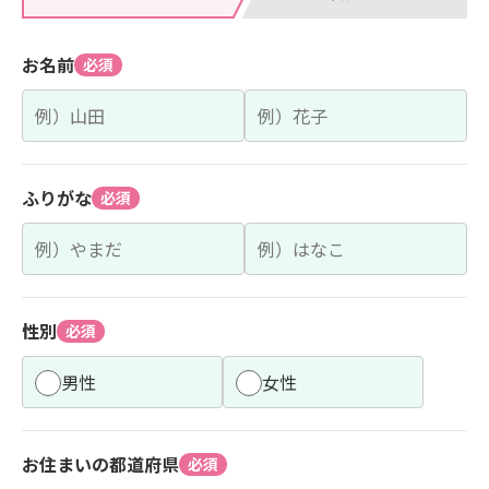
お名前
必須
ふりがな
必須
性別
必須
男性
女性
お住まいの都道府県
必須