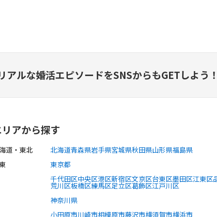
リアルな婚活エピソードを
SNSからもGETしよう
エリアから探す
海道・東北
北海道
青森県
岩手県
宮城県
秋田県
山形県
福島県
東
東京都
千代田区
中央区
港区
新宿区
文京区
台東区
墨田区
江東区
荒川区
板橋区
練馬区
足立区
葛飾区
江戸川区
神奈川県
小田原市
川崎市
相模原市
藤沢市
横須賀市
横浜市