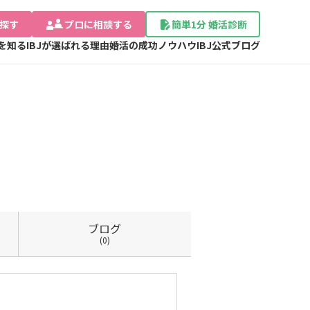
探す
プロに相談する
簡単1分 婚活診断
Jを知る
IBJが選ばれる理由
婚活の成功ノウハウ
IBJ公式ブログ
ブログ
(0)