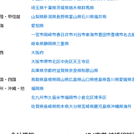
埼玉県
千葉県
茨城県
栃木県
群馬県
陸・甲信越
山梨県
新潟県
長野県
富山県
石川県
福井県
海
愛知県
一宮市
岡崎市
春日井市
刈谷市
東海市
豊田市
豊橋市
名古
岐阜県
静岡県
三重県
西
大阪府
大阪市
堺市
北区
中央区
天王寺区
兵庫県
京都府
滋賀県
奈良県
和歌山県
国・四国
鳥取県
島根県
岡山県
広島県
山口県
徳島県
香川県
愛媛県
州・沖縄・他
福岡県
北九州市
久留米市
福岡市
小倉北区
博多区
佐賀県
長崎県
熊本県
大分県
宮崎県
鹿児島県
沖縄県
海外