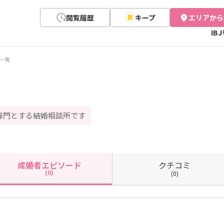
閲覧履歴
キープ
エリアから
IB
一覧
専門とする結婚相談所です
クチコミ
成婚者
エピソード
(0)
(0)