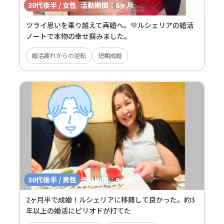
30代後半 / 女性
活動期間：
6ヶ月
ツライ思いを乗り越えて再婚へ。💚ルシェリアの婚活
ノートで本物の幸せ掴みました。
婚活疲れからの逆転
短期成婚
30代後半 / 男性
活動期間：
9ヶ月
2ヶ月半で成婚！ルシェリアに移籍して良かった。約3
年以上の婚活にピリオドが打てた