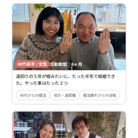
40代前半 / 女性
活動期間：
6ヶ月
遠回りの５年が嘘みたいに、たった半年で結婚でき
た。やった事はたった２つ
40代からの婚活
地方・遠距離
婚活疲れからの逆転