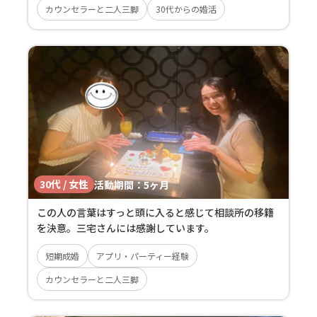
カウンセラーと二人三脚
30代からの婚活
30代 / 女性
活動期間：
5ヶ月
この人の言葉はすっと頭に入ると感じて相談所の移籍
を決意。三宅さんには感謝しています。
短期成婚
アプリ・パーティー経験
カウンセラーと二人三脚