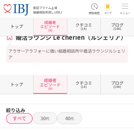
東証プライム上場
結婚相談所探しはIBJ
閲覧履歴
キープ
メニュー
成婚者
クチコミ
ブログ
ホーム
埼玉県の結婚相談所
埼玉県新座市
婚活ラウンジ Le cherien（ルシェリア）
成
トップ
エピソード
(14)
(164)
(6)
婚活ラウンジ Le cherien（ルシェリア）
アラサーアラフォーに強い結婚相談所💛婚活ラウンジルシェリ
ア
成婚者
クチコミ
ブログ
トップ
エピソード
(14)
(164)
(6)
絞り込み
すべて
30
40
代
代