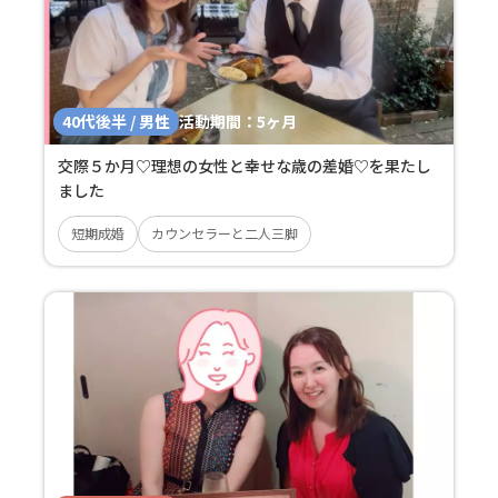
40代後半 / 男性
活動期間：
5ヶ月
交際５か月♡理想の女性と幸せな歳の差婚♡を果たし
ました
短期成婚
カウンセラーと二人三脚