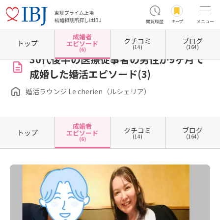
東証プライム上場
結婚相談所探しはIBJ
閲覧履歴
キープ
メニュー
成婚者
クチコミ
ブログ
ホーム
埼玉県の結婚相談所
埼玉県新座市
婚活ラウンジ Le cherien（ルシェリア）
成
トップ
エピソード
(14)
(164)
(6)
30代後半の医療従事者の男性が9ヶ月で
成婚した婚活エピソード(3)
婚活ラウンジ Le cherien（ルシェリア）
成婚者
クチコミ
ブログ
トップ
エピソード
(14)
(164)
(6)