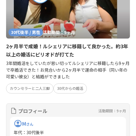
30代後半 / 男性
活動期間：9ヶ月
2ヶ月半で成婚！ルシェリアに移籍して良かった。約3年
以上の婚活にピリオドが打てた
3年間婚活をしていたが思い切ってルシェリアに移籍したら9ヶ月
で卒婚活できた！お見合いから2ヶ月半で運命の相手（同い年の
可愛い彼女）と結婚ができました
カウンセラーと二人三脚
30代からの婚活
プロフィール
活動期間：9ヶ月
M
さん
年代
：
30代後半