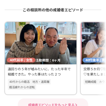
この相談所の他の成婚者エピソード
40代前半 / 女性
40代後半 / 
活動期間：6ヶ月
遠回りの５年が嘘みたいに、たった半年で
交際５か月♡
結婚できた。やった事はたった２つ
♡を果たしま
40代からの婚活
地方・遠距離
短期成婚
カウ
婚活疲れからの逆転
成婚者エピソードをもっと見る