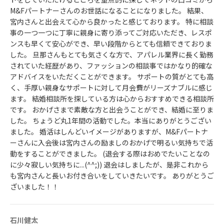
M&Fパートナーさんのお世話になることになりました。 結果、
宮内さんと出会えて心から良かったと感じております。 特に相談
事の一つ一つに丁寧に親身に寄り添ってご対応いただき、レスポ
ンスも早くて安心ができ、早い段階からとても信頼できておりま
した。 旦那さんもとても気さくな方で、アパレル業界に長く勤務
されていた経歴があり、ファッションの相談事ではかなり的確な
アドバイスをいただくことができます。 サポートの質がとても高
く、手厚い親身なサポートに対して月会費がリーズナブルに感じ
ます。 結婚相談所を探している方は心からおすすめできる相談所
です。 おかげさまで素敵な方と出会うことができ、結婚に至りま
した。 ちょうど丸1年間の活動でした。本当にありがとうござい
ました。 婚活はしんどいイメージがありますが、M&Fパートナ
ーさんに入会後は宮内さんの励ましのおかげで明るい気持ちで活
動をすることができました。 (退会する際はおめでたいことなの
に少々寂しい気持ちに...(^^;)) 退会はしましたが、是非これから
も宮内さんと長いお付き合いをしていきたいです。 ありがとうご
ざいました！！
石川健太