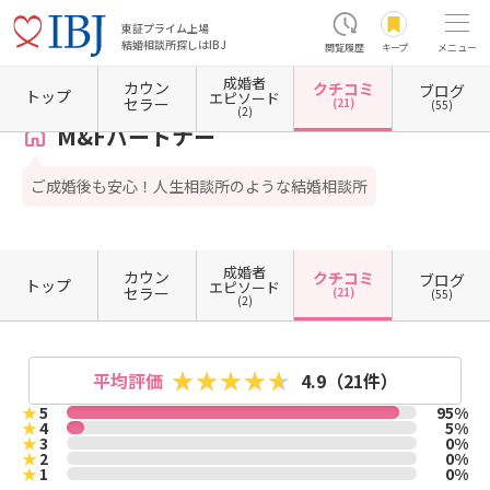
東証プライム上場
結婚相談所探しはIBJ
閲覧履歴
キープ
メニュー
成婚者
カウン
クチコミ
ブログ
ホーム
埼玉県の結婚相談所
埼玉県入間市
M&Fパートナー
クチコミ一覧
トップ
エピソード
セラー
(21)
(55)
(2)
M&Fパートナー
ご成婚後も安心！人生相談所のような結婚相談所
成婚者
カウン
クチコミ
ブログ
トップ
エピソード
セラー
(21)
(55)
(2)
平均評価
4.9
（21件）
★
5
95%
★
4
5%
★
3
0%
★
2
0%
★
1
0%