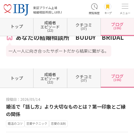
東証プライム上場
結婚相談所探しはIBJ
閲覧履歴
キープ
メニュー
成婚者
ブログ
クチコミ
ホーム
埼玉県の結婚相談所
埼玉県所沢市
あなたの結婚相談所 BUDDY BRIDAL
カ
トップ
エピソード
(106)
(37)
(22)
あなたの結婚相談所 BUDDY BRIDAL
一人一人に向き合ったサポートだから結果に繋がる。
成婚者
ブログ
クチコミ
トップ
エピソード
(106)
(37)
(22)
投稿日：2026/05/14
婚活で「話し方」より大切なものとは？第一印象とご縁
の関係
婚活のコツ
恋愛テクニック
恋愛の法則