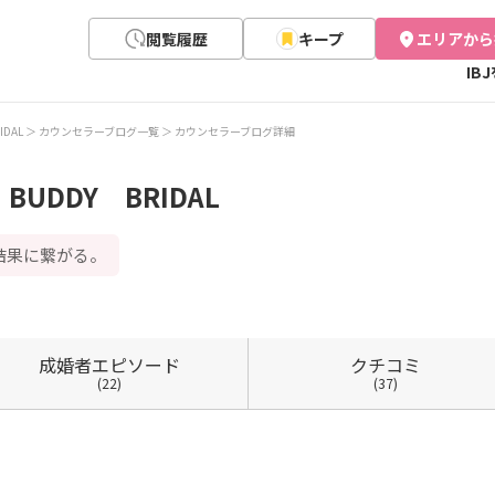
閲覧履歴
キープ
エリアから
IB
DAL
カウンセラーブログ一覧
カウンセラーブログ詳細
UDDY BRIDAL
結果に繋がる。
成婚者
エピソード
クチコミ
(22)
(37)