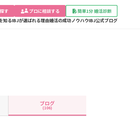
探す
プロに相談する
簡単1分 婚活診断
Jを知る
IBJが選ばれる理由
婚活の成功ノウハウ
IBJ公式ブログ
ブログ
(106)