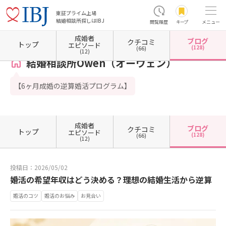
東証プライム上場
結婚相談所探しはIBJ
閲覧履歴
キープ
メニュー
成婚者
ブログ
クチコミ
ホーム
埼玉県の結婚相談所
埼玉県さいたま市
埼玉県さいたま市大宮区
結婚相談所O
トップ
エピソード
(128)
(66)
(12)
結婚相談所Owen（オーウェン）
【6ヶ月成婚の逆算婚活プログラム】
成婚者
ブログ
クチコミ
トップ
エピソード
(128)
(66)
(12)
投稿日：2026/05/02
婚活の希望年収はどう決める？理想の結婚生活から逆算
婚活のコツ
婚活のお悩み
お見合い