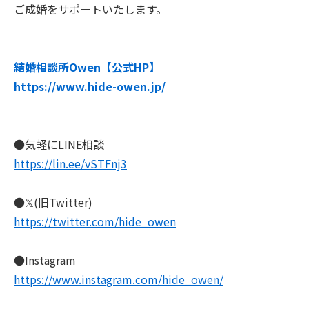
ご成婚をサポートいたします。
────────────
結婚相談所Owen【公式HP】
https://www.hide-owen.jp/
────────────
●気軽にLINE相談
https://lin.ee/vSTFnj3
●𝕏(旧Twitter)
https://twitter.com/hide_owen
●Instagram
https://www.instagram.com/hide_owen/