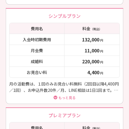
談可、月1ミーティング。
シンプルプラン
費用名
料金
（税込）
132,000
入会時初期費用
円
11,000
月会費
円
220,000
成婚料
円
4,400
お見合い料
円
月の活動費は、１回のみお見合い料無料（2回目以降4,400円
／1回）、お申込件数20件／月、LINE相談は1日1回まで。月
1回LINEにて活動プランアドバイス。
もっと見る
プレミアプラン
費用名
料金
（税込）