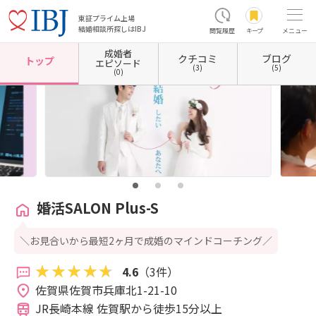
東証プライム上場
結婚相談所探しはIBJ
閲覧履歴
キープ
メニュー
成婚者
クチコミ
ブログ
ホーム
佐賀県の結婚相談所
佐賀県佐賀市
婚活SALON Plus-S
トップ
エピソード
(3)
(5)
(0)
婚活SALON Plus-S
＼お見合いから最短2ヶ月で成婚のマインドコーチング／
4.6
（3件）
佐賀県佐賀市兵庫北1-21-10 
JR長崎本線 佐賀駅から徒歩15分以上