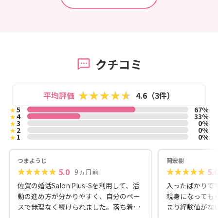
クチコミ
平均評価
4.6（3件）
5
67%
★
4
33%
★
3
0%
★
2
0%
★
1
0%
★
つまようじ
岡宏樹
5.0
5.
9ヵ月前
佐賀の婚活Salon Plus-Sを利用して、活
入ったばかりで
動の進め方が分かりやすく、自分のペー
親身になっても
スで無理なく続けられました。落ち着い
まり経験値がな
た雰囲気の結婚相談所で、男女どちらも
らけですが、サ