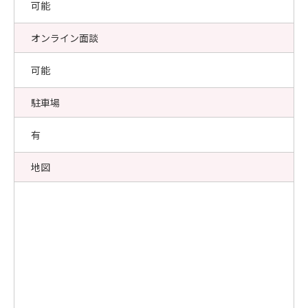
可能
オンライン面談
可能
駐車場
有
地図