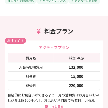
オンライン面談対応
キャッシュレス対応
キャンペーン参加中
料金プラン
おすすめ！
アクティブプラン
費用名
料金
（税込）
132,000
入会時初期費用
円
15,000
月会費
円
220,000
成婚料
円
積極的にお見合いができるよう、月の活動費はお見合いお申
し込み上限100件／月、お見合い料何度でも無料。LINE相談
無制限、お相手とのLINE、電話やり取りアドバイス、電話相
もっと見る