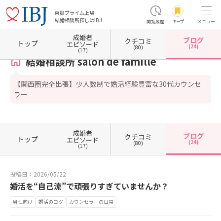
東証プライム上場
結婚相談所探しはIBJ
閲覧履歴
キープ
メニュー
成婚者
ブログ
クチコミ
ホーム
大阪府の結婚相談所
大阪府豊中市
結婚相談所 salon de famille
カウンセラー
トップ
エピソード
(24)
(80)
(17)
結婚相談所 salon de famille
【関西圏完全出張】少人数制で婚活経験豊富な30代カウンセ
ラー
成婚者
ブログ
クチコミ
トップ
エピソード
(24)
(80)
(17)
投稿日：2026/05/22
婚活を“自己流”で頑張りすぎていませんか？
男性向け
婚活のコツ
カウンセラーの日常