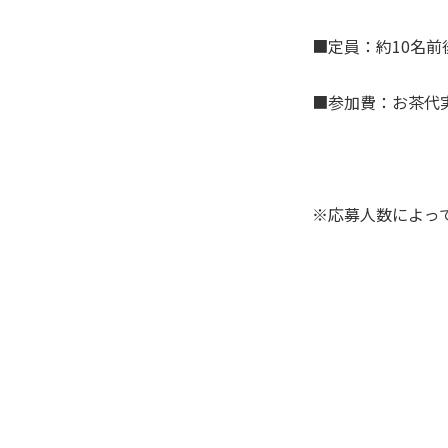
■定員：約10名
■参加費：お茶代
※応募人数によっ