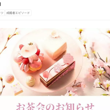
内
コツ
成婚者エピソード