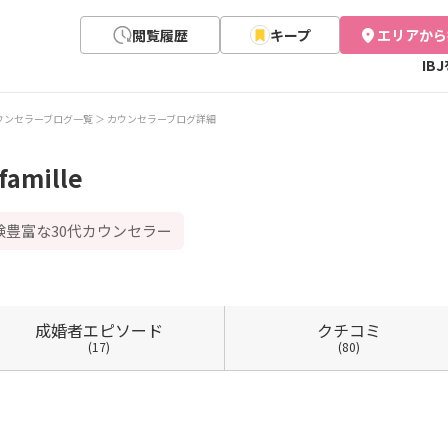
閲覧履歴
キープ
エリアから
IB
ウンセラーブログ一覧
カウンセラーブログ詳細
amille
豊富な30代カウンセラー
成婚者
エピソード
クチコミ
(17)
(80)