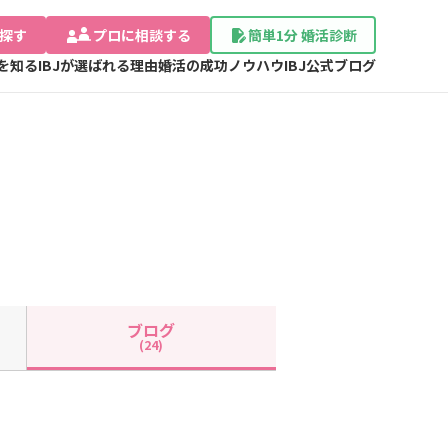
探す
プロに相談する
簡単1分 婚活診断
Jを知る
IBJが選ばれる理由
婚活の成功ノウハウ
IBJ公式ブログ
ブログ
(24)