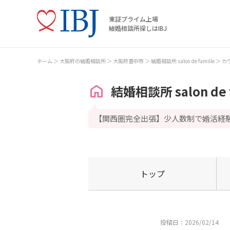
東証プライム上場
結婚相談所探しはIBJ
ホーム
大阪府の結婚相談所
大阪府豊中市
結婚相談所 salon de famille
カ
結婚相談所 salon de f
【関西圏完全出張】少人数制で婚活経験
トップ
投稿日：2026/02/14