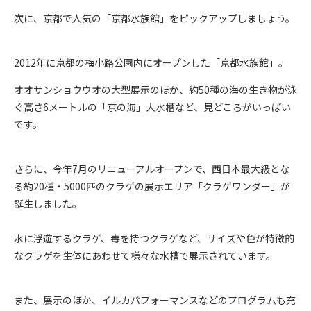
次に、京都で人気の「京都水族館」をピックアップしましょう。
2012
年に京都の梅小路公園内にオープンした「京都水族館」。
オオサンショウウオの大型展示のほか、約
50
種の海の生き物が泳
ぐ高さ
6
メートルの「京の海」大水槽など、見どころがいっぱい
です。
さらに、今年
7
月のリニューアルオープンで、西日本最大級とな
る約
20
種・
5000
匹のクラゲの展示エリア「クラゲワンダー」が
誕生しました。
水に浮遊するクラゲ、毒を持つクラゲなど、サイズや色が特徴的
なクラゲを生体にあわせて様々な水槽で展示されています。
また、展示のほか、イルカパフォーマンスなどのプログラムも充