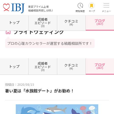
東証プライム上場
結婚相談所探しはIBJ
閲覧履歴
キープ
メニュー
成婚者
ブログ
クチコミ
ホーム
大阪府の結婚相談所
大阪府大阪市
大阪府大阪市中央区
ブライトウェディング
トップ
エピソード
(367)
(4)
(3)
ブライトウェディング
プロの心理カウンセラーが運営する結婚相談所です！
成婚者
ブログ
クチコミ
トップ
エピソード
(367)
(4)
(3)
投稿日：2020/08/15
暑い夏は「水族館デート」がお勧め！