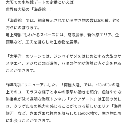
大阪での水族館デートの定番といえば
世界最大級の「海遊館」。
「海遊館」では、飼育展示されている生き物の数は
620
種、約
3
万点にのぼります。
地上
8
階にもわたるスペースには、常設展示、新体感エリア、企
画展など、工夫を凝らした生き物を展示。
「太平洋」のソーンでは、ジンベイザメをはじめとする大型のサ
メやエイ、アジなどの回遊魚，ハタの仲間が悠然と泳ぐ姿を見る
ことができます。
昨年
3
月にリニューアルした、「南極大陸」では、ペンギンの陸
上でのユーモラスな様子と水中の素早い動きを紹介、色鮮やかな
熱帯魚が泳ぐ透明な海底トンネル「アクアゲート」は圧巻の美し
さ、クラゲたちの魅力を感じることができる新しいエリア「海月
銀河」など、さまざまな趣向を凝らした
16
の水槽で、生き物たち
に出会うことができます。