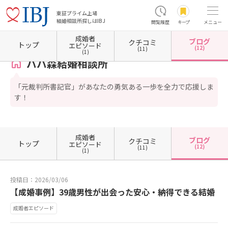
東証プライム上場
結婚相談所探しはIBJ
閲覧履歴
キープ
メニュー
成婚者
ブログ
クチコミ
ホーム
大分県の結婚相談所
大分県大分市
パパ森結婚相談所
カウンセラーブログ一覧
トップ
エピソード
(12)
(11)
(1)
パパ森結婚相談所
「元裁判所書記官」があなたの勇気ある一歩を全力で応援しま
す！
成婚者
ブログ
クチコミ
トップ
エピソード
(12)
(11)
(1)
投稿日：2026/03/06
【成婚事例】39歳男性が出会った安心・納得できる結婚
成婚者エピソード